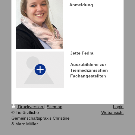
Anmeldung
Jette Fedra
Auszubildene zur
Tiermedizinischen
Fachangestellten
Druckversion
|
Sitemap
Login
© Tierärztliche
Webansicht
Gemeinschaftspraxis Christine
& Marc Müller