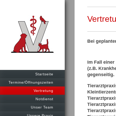
Vertret
Bei geplanter
Im Fall eine
(z.B. Krankhe
Startseite
gegenseitig.
Termine/Öffnungszeiten
Tierarztprax
Vertretung
Kleintierzen
Tierarztpraxi
Notdienst
Tierarztprax
Unser Team
Tierarztprax
Unsere Praxis