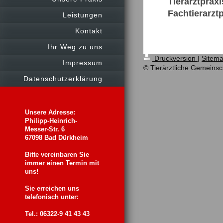
Tierarztpraxi
Fachtierarztp
Leistungen
Kontakt
Ihr Weg zu uns
Druckversion
|
Sitem
Impressum
© Tierärztliche Gemeinsc
Datenschutzerklärung
Unsere Adresse:
Philipp-Heinrich-
Messer-Str. 6
67098 Bad Dürkheim
Bitte vereinbaren Sie
immer einen Termin mit
uns!
Sie erreichen uns
telefonisch unter:
Tel.: 06322-9 41 43 43