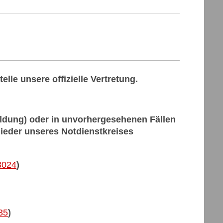
lle unsere offizielle Vertretung.
ildung) oder in unvorhergesehenen Fällen
tglieder unseres Notdienstkreises
8024
)
35
)