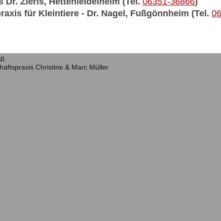
s Dr. Zieris, Hettenleidelheim (Tel.
06351-36866
)
raxis für Kleintiere - Dr. Nagel, Fußgönnheim (Tel.
0
ap
haftspraxis Christine & Marc Müller