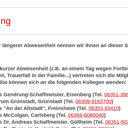
ung
 längerer Abwesenheit nennen wir Ihnen an dieser Ste
r kurzer Abwesenheit (z.B. an einem Tag wegen Fortb
it, Trauerfall in der Familie...) vertreten sich die Mi
 Sie können sich an die folgenden Kollegen wenden:
is Gendrung-Schaffmeister, Eisenberg (Tel.
06351-39
trum Grünstadt, Grünstadt (Tel.
06359-9163700
)
s "An der Altstadt", Freinsheim (Tel.
06353-93410
)
is McColgan, Carlsberg (Tel.
06356-6080040
)
is Dr. Andreas Schaffmeister, Göllheim (Tel.
06351-50