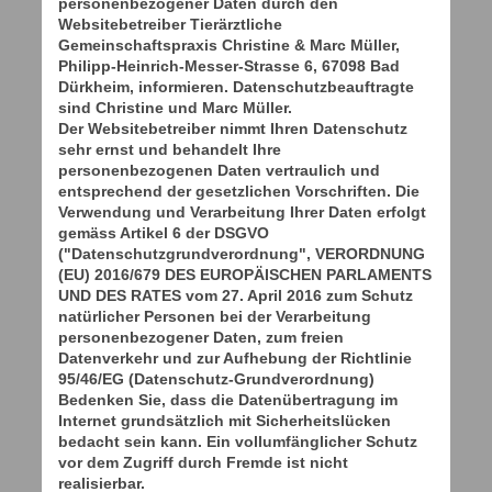
personenbezogener Daten durch den
Websitebetreiber Tierärztliche
Gemeinschaftspraxis Christine & Marc Müller,
Philipp-Heinrich-Messer-Strasse 6, 67098 Bad
Dürkheim, informieren. Datenschutzbeauftragte
sind Christine und Marc Müller.
Der Websitebetreiber nimmt Ihren Datenschutz
sehr ernst und behandelt Ihre
personenbezogenen Daten vertraulich und
entsprechend der gesetzlichen Vorschriften. Die
Verwendung und Verarbeitung Ihrer Daten erfolgt
gemäss Artikel 6 der DSGVO
("Datenschutzgrundverordnung", VERORDNUNG
(EU) 2016/679 DES EUROPÄISCHEN PARLAMENTS
UND DES RATES vom 27. April 2016 zum Schutz
natürlicher Personen bei der Verarbeitung
personenbezogener Daten, zum freien
Datenverkehr und zur Aufhebung der Richtlinie
95/46/EG (Datenschutz-Grundverordnung)
Bedenken Sie, dass die Datenübertragung im
Internet grundsätzlich mit Sicherheitslücken
bedacht sein kann. Ein vollumfänglicher Schutz
vor dem Zugriff durch Fremde ist nicht
realisierbar.