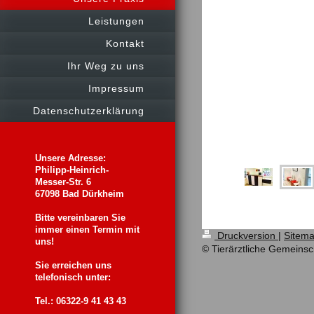
Leistungen
Kontakt
Ihr Weg zu uns
Impressum
Datenschutzerklärung
Unsere Adresse:
Philipp-Heinrich-
Messer-Str. 6
67098 Bad Dürkheim
Bitte vereinbaren Sie
immer einen Termin mit
Druckversion
|
Sitem
uns!
© Tierärztliche Gemeinsc
Sie erreichen uns
telefonisch unter:
Tel.: 06322-9 41 43 43