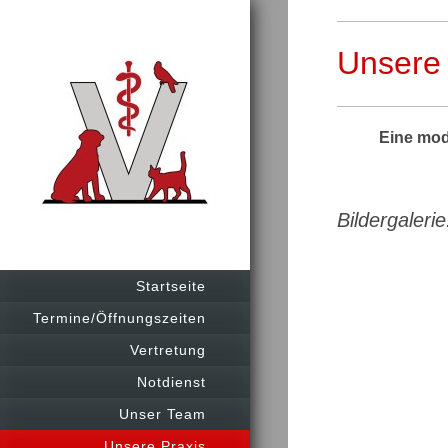
Unsere 
Eine mod
B
Hier se
Startseite
Termine/Öffnungszeiten
Vertretung
Notdienst
Unser Team
Unsere Praxis